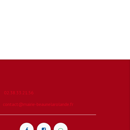
02.38.33.21.56
contact@mairie-beaunelarolande.fr